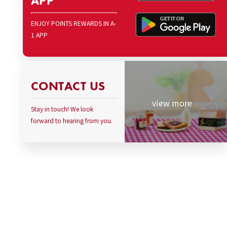
APP
ENJOY POINTS REWARDS IN A-
1 APP
CONTACT US
view more
Stay in touch! We look
forward to hearing from you.