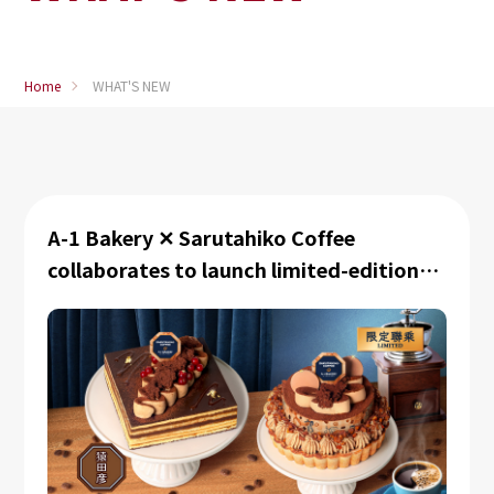
Home
WHAT'S NEW
A-1 Bakery ✕ Sarutahiko Coffee
collaborates to launch limited-edition
coffee-flavored cake collection! ☕