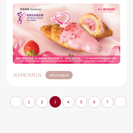
launch a [Pink October Limited] A-1 x
HKBCF Strawberry Croissant this
October 🍓🥐
2024年10月1日
information
1
2
3
4
5
6
7