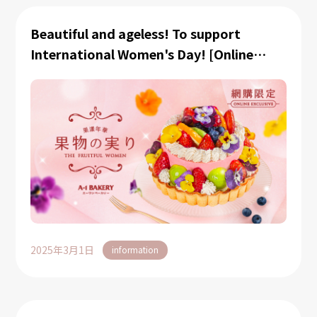
Beautiful and ageless! To support
International Women's Day! [Online
Exclusive] [Online Exclusive] Amao
Strawberry Pistachio Choco Cake Tart
launched in March!
2025年3月1日
information