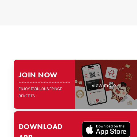
JOIN NOW
view more
ENJOY FABULOUS FRINGE
BENEFITS
DOWNLOAD