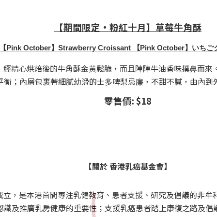
【期間限定
•
粉紅十月】草莓牛角酥
【
Pink October
】
Strawberry
Croissant
【
Pink October
】いちご
，經精心烘焙後的牛角酥金黃鬆脆，而且陣陣牛油香味撲鼻而來
平衡；內層包裹著細膩幼滑的士多啤梨忌廉，不甜不膩，由內到
零售價
: $18
【關於 香港乳癌基金會】
成立，是本港首間專注乳健教育、患者支援、
研究及倡議的非牟
認識及推廣乳房健康的重要性；支援乳癌患者踏上康復之路及倡