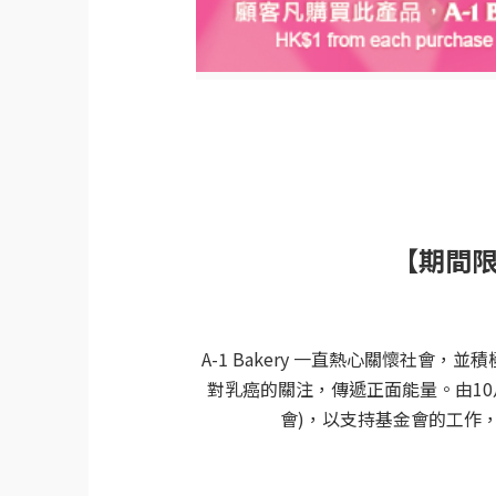
【期間
A-1 Bakery
一直熱心關懷社會，並積
對乳癌的關注，傳遞正面能量。由
10
會
)
，以支持基金會的工作