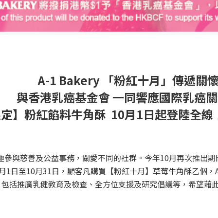
A-1 Bakery
「粉紅十月」傳遞關
與香港乳癌基金會 一同響應國際乳癌
限定】粉紅餡料牛角酥
10
月
1
日起登陸全線
極參與慈善及公益事務，關愛不同的社群。今年
10
月再次推出期
月
1
日至
10
月
31
日，顧客凡購買【粉紅十月】草莓牛角酥乙個，
，包括推廣乳健教育及檢查、全方位支援及研究倡議等，希望藉