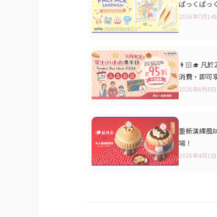
ぱっくぱっく大
2026年7月14
👨🏻‍🎓
消費，即可享
2026年6月8日
重新演繹風味
場！
2026年4月1日