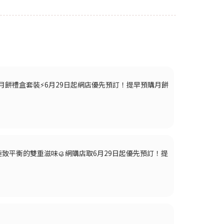
n特別版月餅禮盒套裝⚡️6月29日起網店優先預訂！提早預購月餅
糕 極致平衡的雙重滋味🥮網購店取6月29日起優先預訂！提