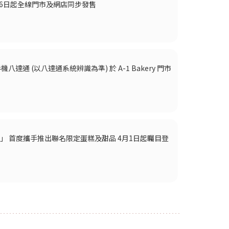
 6月6日起全線門市及網店同步發售
機八達通 (以八達通系統辨識為準) 於 A-1 Bakery 門市
餅」 首度攜手推出聯名限定蛋糕及甜品 4月1日起矚目登