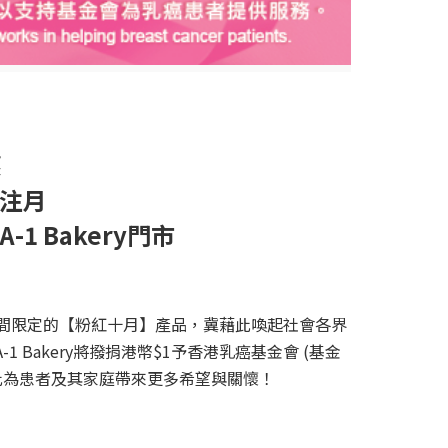
懷
關注月
A-1 Bakery
門市
間限定的【粉紅十月】產品，冀藉此喚起社會各界
A-1 Bakery
將撥捐港幣
$1
予香港乳癌基金會
(
基金
此為患者及其家庭帶來更多希望與關懷！