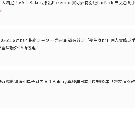
滿足！⭐A-1 Bakery推出Pokémon寶可夢特別版PacPack 三文治
日
 凡於2026年 6 月份內指定之星期一 🧑🏻‍🎓 憑有效之「學生身份」個人實體或手
全單額外95折優惠！
深邃的傳統和菓子魅力 A-1 Bakery 與經典日本山梨縣銘菓「桔梗信玄