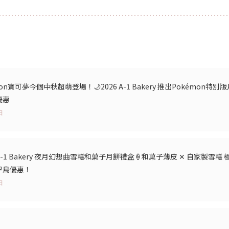
on寶可夢今個中秋超萌登場！🌙2026 A-1 Bakery 推出Pokémo
優惠
日
-1 Bakery 夜月幻想曲雪糕和菓子月餅禮盒🍦和菓子薄皮 ✕ 自家製雪
早鳥優惠！
日