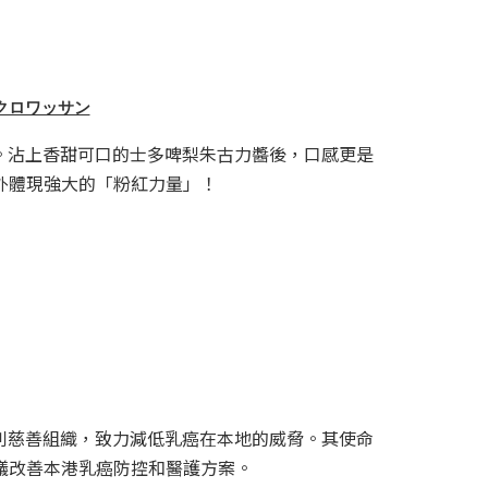
クロワッサン
。沾上香甜可口的士多啤梨朱古力醬後，口感更是
外體現強大的「粉紅力量」！
利慈善組織，致力減低乳癌在本地的威脅。其使命
議改善本港乳癌
防控和醫護方案。