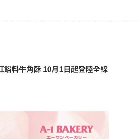
粉紅餡料牛角酥 10月1日起登陸全線