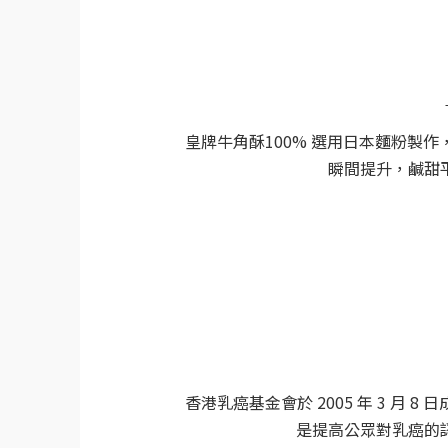
皇牌牛角酥
100%
選用日本麵粉製作
瞬間提升，鹹甜
香港乳癌基金會於
2005
年
3
月
8
日
是提高公眾對乳
癌的