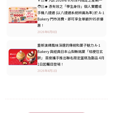
🧑🏻‍🎓 憑有效之「學生身份」個人實體或
手機八達通 (以八達通系統辨識為準) 於 A-1
Bakery 門市消費，即可享全單額外95折優
惠！
2026年6月8日
重新演繹風味深邃的傳統和菓子魅力 A-1
Bakery 與經典日本山梨縣銘菓「桔梗信玄
餅」 首度攜手推出聯名限定蛋糕及甜品 4月
1日起矚目登場！
2026年4月1日