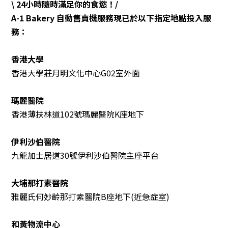
\ 24小時隨時滿足你的食慾！/
A-1 Bakery 自動售賣機服務現已於以下指定地點投入服
務：
香港大學
香港大學莊月明文化中心G02室外面
瑪麗醫院
香港薄扶林道102號瑪麗醫院K座地下
伊利沙伯醫院
九龍加士居道30號伊利沙伯醫院主座平台
大埔那打素醫院
雅麗氏何妙齡那打素醫院B座地下(近急症室)
和黃物流中心