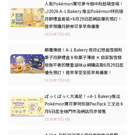
人氣Pokémon寶可夢今個中秋超萌登場！
🌙2026 A-1 Bakery 推出Pokémon特別版
月餅禮盒套裝⚡️6月29日起網店優先預訂！
提早預購月餅券可享早鳥優惠
2026年7月14日
顛覆傳統！A-1 Bakery 夜月幻想曲雪糕和
菓子月餅禮盒🍦和菓子薄皮 ✕ 自家製雪糕
極致平衡的雙重滋味🥮網購店取6月29日起
優先預訂！提早享受至抵早鳥優惠！
2026年7月14日
ぱっくぱっく大滿足！⭐A-1 Bakery推出
Pokémon寶可夢特別版PacPack 三文治 6
月6日起全線門市及網店同步發售
2026年7月14日
👨🏻‍🎓 凡於2026年 6 月份內指定之星期一