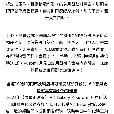
標誌性頭像，相當精緻可愛。奶黃月餅餡料豐富，切開後
陣陣濃郁奶香撲鼻，而月餅口感醇厚順滑，甜而不膩，適
合大眾口味。
此外，隨禮盒亦附送聯名限定的KUROMI得意卡通環保購
物袋乙個，環保袋設計簡約，而且容量大，可放入A4書本
或文件，非常實用。現凡購買或預訂聯名系列月餅禮盒，
亦可獲贈電子紅卡會籍 (一年) 啓動卡 乙張
(換領月餅禮盒
時送出)
。Kuromi 月見日誌月餅禮盒套裝內容豐富，無論
送禮或是自用都是最佳選擇！
全港100多間門市及網店均可接受月餅券預訂 A-1會員更
獨家享有額外折扣優惠
2024年【限量別注版】 A-1 Bakery ✕ Kuromi 月見日誌
月餅禮盒套裝禮券於7月5日起接受A-1 Bakery門市及網
店，歡迎親臨門市或到網店選購，現時每日中午12時正前