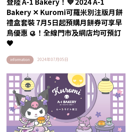
登陸 A-1 Bakery！💜 2024 A-1
Bakery ✕ Kuromi可羅米別注版月餅
禮盒套裝 7月5日起預購月餅券可享早
鳥優惠 🥮！全線門市及網店均可預訂
🖤
2024年07月05日
information