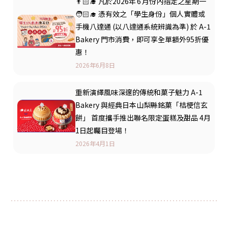
👨🏻‍🎓 凡於2026年 6 月份內指定之星期一
🧑🏻‍🎓 憑有效之「學生身份」個人實體或
手機八達通 (以八達通系統辨識為準) 於 A-1
Bakery 門市消費，即可享全單額外95折優
惠！
2026年6月8日
重新演繹風味深邃的傳統和菓子魅力 A-1
Bakery 與經典日本山梨縣銘菓「桔梗信玄
餅」 首度攜手推出聯名限定蛋糕及甜品 4月
1日起矚目登場！
2026年4月1日