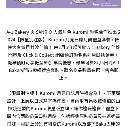
A-1 Bakery 與 SANRIO 人氣角色 Kuromi 聯名合作推出 2
024【限量別注版】 Kuromi 月見日誌月餅禮盒套裝，陪
住大家賞月共渡佳節！ 由7月5日起可於 A-1 Bakery 全線
門市及 Click & Collect 網店預訂聯名系列月餅換領券，
提早預訂可享低至69折早鳥優惠，最早可於8月5日到A-1
Bakery門市換領禮盒套裝。聯名商品數量有限，售完即
止。
【限量別注版 】Kuromi 月見日誌月餅禮盒為上、下兩層
設計，上層以日式茶室為佈景，盒內附有具收藏價值的由
嫦娥造型的Kuromi限量版立牌，讓你邊玩邊食！禮盒下
層內含兩款奶黃口味月餅，包括經典原味奶黃及抹茶奶黃
口味。月餅上分別有可愛的Kuromi以及部下Baku巴庫的