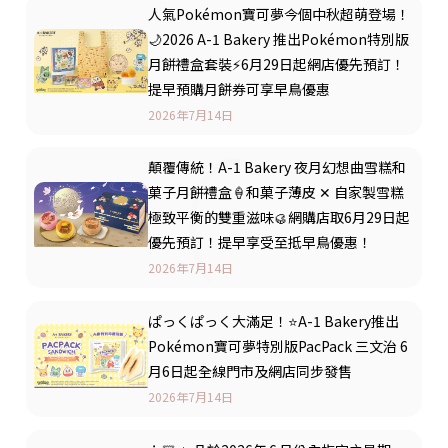
人氣Pokémon寶可夢今個中秋超萌登場！
🌙2026 A-1 Bakery 推出Pokémon特別版
月餅禮盒套裝⚡️6月29日起網店優先預訂！
提早預購月餅券可享早鳥優惠
2026年7月14日
顛覆傳統！A-1 Bakery 夜月幻想曲雪糕和
菓子月餅禮盒🍦和菓子薄皮 ✕ 自家製雪糕
極致平衡的雙重滋味🥮網購店取6月29日起
優先預訂！提早享受至抵早鳥優惠！
2026年7月14日
ぱっくぱっく大滿足！⭐A-1 Bakery推出
Pokémon寶可夢特別版PacPack 三文治 6
月6日起全線門市及網店同步發售
2026年7月14日