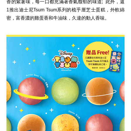
香的紫薯味，每一口都充滿著香氣馥郁的味道; 此外，還
1推出
迪士尼
Tsum Tsum
系列的梳乎厘芝士蛋糕，外軟綿
密，富香濃的雞蛋香和牛油味，久違的動人香味。