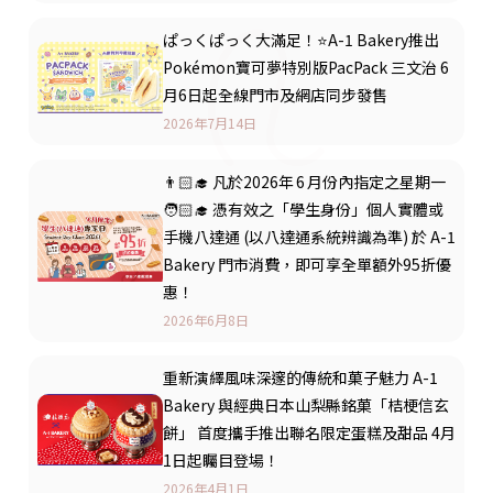
ぱっくぱっく大滿足！⭐A-1 Bakery推出
Pokémon寶可夢特別版PacPack 三文治 6
月6日起全線門市及網店同步發售
2026年7月14日
👨🏻‍🎓 凡於2026年 6 月份內指定之星期一
🧑🏻‍🎓 憑有效之「學生身份」個人實體或
手機八達通 (以八達通系統辨識為準) 於 A-1
Bakery 門市消費，即可享全單額外95折優
惠！
2026年6月8日
重新演繹風味深邃的傳統和菓子魅力 A-1
Bakery 與經典日本山梨縣銘菓「桔梗信玄
餅」 首度攜手推出聯名限定蛋糕及甜品 4月
1日起矚目登場！
2026年4月1日