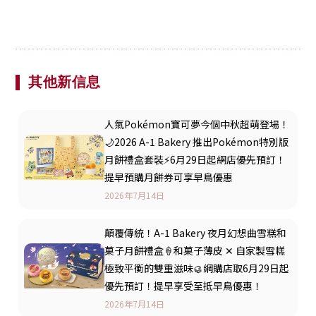
其他新信息
人氣Pokémon寶可夢今個中秋超萌登場！
🌙2026 A-1 Bakery 推出Pokémon特別版
月餅禮盒套裝⚡️6月29日起網店優先預訂！
提早預購月餅券可享早鳥優惠
2026年7月14日
顛覆傳統！A-1 Bakery 夜月幻想曲雪糕和
菓子月餅禮盒🍦和菓子薄皮 ✕ 自家製雪糕
極致平衡的雙重滋味🥮網購店取6月29日起
優先預訂！提早享受至抵早鳥優惠！
2026年7月14日