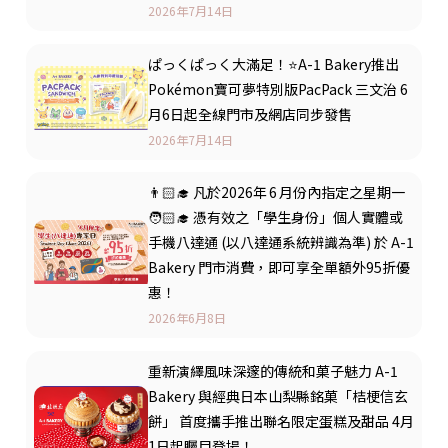
2026年7月14日
ぱっくぱっく大滿足！⭐A-1 Bakery推出
Pokémon寶可夢特別版PacPack 三文治 6
月6日起全線門市及網店同步發售
2026年7月14日
👨🏻‍🎓 凡於2026年 6 月份內指定之星期一
🧑🏻‍🎓 憑有效之「學生身份」個人實體或
手機八達通 (以八達通系統辨識為準) 於 A-1
Bakery 門市消費，即可享全單額外95折優
惠！
2026年6月8日
重新演繹風味深邃的傳統和菓子魅力 A-1
Bakery 與經典日本山梨縣銘菓「桔梗信玄
餅」 首度攜手推出聯名限定蛋糕及甜品 4月
1日起矚目登場！