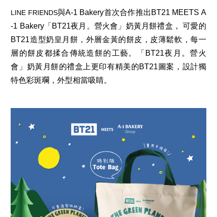
與
A-1 Bakery
首次合作推出
BT21 MEETS A
LINE FRIENDS
-1 Bakery
「
BT21
夜月。營火會」奶黃月餅禮盒，
可愛的
BT21
造型奶皇月餅，
外層金黃的餅皮，
皮薄鬆軟，每一
層的餅皮都揉合傳統造餅的工藝。
「
BT21
夜月。營火
會」奶黃月餅的禮盒上更印有精美的
BT21
圖案，設計獨
特色彩斑斕，外型相當吸睛。