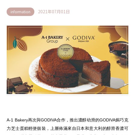
2021年07月01日
information
A-1 Bakery
再次與
GODIVA
合作，推出濃醇幼滑的
GODIVA
焗巧克
力芝士蛋糕輕便個裝，上層佈滿來自日本和意大利的醇滑香濃可