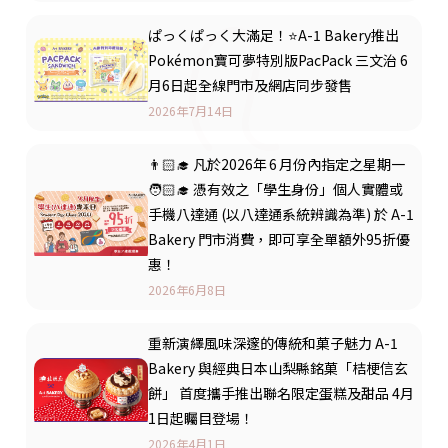
ぱっくぱっく大滿足！⭐A-1 Bakery推出
Pokémon寶可夢特別版PacPack 三文治 6
月6日起全線門市及網店同步發售
2026年7月14日
👨🏻‍🎓 凡於2026年 6 月份內指定之星期一
🧑🏻‍🎓 憑有效之「學生身份」個人實體或
手機八達通 (以八達通系統辨識為準) 於 A-1
Bakery 門市消費，即可享全單額外95折優
惠！
2026年6月8日
重新演繹風味深邃的傳統和菓子魅力 A-1
Bakery 與經典日本山梨縣銘菓「桔梗信玄
餅」 首度攜手推出聯名限定蛋糕及甜品 4月
1日起矚目登場！
2026年4月1日