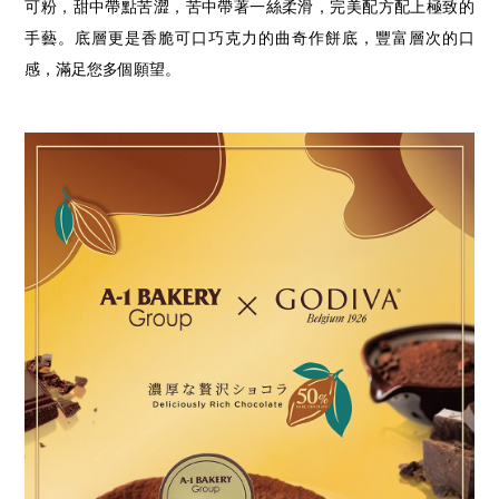
可粉，甜中帶點苦澀，苦中帶著一絲柔滑，完美配方配上極致的
手藝。底層更是香脆可口巧克力
的
曲奇作餅底，豐富層次的口
感，滿足您多個願望。