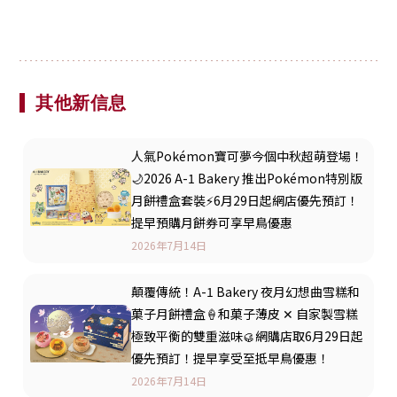
其他新信息
人氣Pokémon寶可夢今個中秋超萌登場！
🌙2026 A-1 Bakery 推出Pokémon特別版
月餅禮盒套裝⚡️6月29日起網店優先預訂！
提早預購月餅券可享早鳥優惠
2026年7月14日
顛覆傳統！A-1 Bakery 夜月幻想曲雪糕和
菓子月餅禮盒🍦和菓子薄皮 ✕ 自家製雪糕
極致平衡的雙重滋味🥮網購店取6月29日起
優先預訂！提早享受至抵早鳥優惠！
2026年7月14日